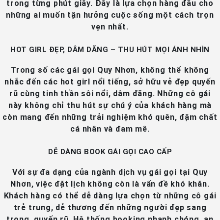
trong từng phút giây. Đây là lựa chọn hàng đầu cho
những ai muốn tận hưởng cuộc sống một cách trọn
vẹn nhất.
HOT GIRL ĐẸP, DÂM DÃNG – THU HÚT MỌI ÁNH NHÌN
Trong số các gái gọi Quy Nhơn, không thể không
nhắc đến các hot girl nổi tiếng, sở hữu vẻ đẹp quyến
rũ cùng tinh thần sôi nổi, dâm đãng. Những cô gái
này không chỉ thu hút sự chú ý của khách hàng mà
còn mang đến những trải nghiệm khó quên, đậm chất
cá nhân và đam mê.
DỄ DÀNG BOOK GÁI GỌI CAO CẤP
Với sự đa dạng của ngành dịch vụ gái gọi tại Quy
Nhơn, việc đặt lịch không còn là vấn đề khó khăn.
Khách hàng có thể dễ dàng lựa chọn từ những cô gái
trẻ trung, dễ thương đến những người đẹp sang
trọng, quyến rũ. Hệ thống booking nhanh chóng, an