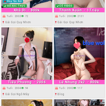
Ship Tận Nơi
ĐÃ XÁC THỰC
CÓ VIDEO
Khả Di
- 800k
Thanh Xuân
- 1Triệu
Tuổi: 2002
72
Tuổi: 2002
2131
Gái Gọi Quy Nhơn
Gái Gọi Quy Nhơn
Tiểu Phương
- 2004
Lê Nhung 2k2
- 800k
Tuổi: 2004
94
Tuổi: 2002
117
Gái Gọi Ngô Mây
Blog