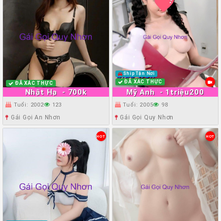
Ship Tận Nơi
ĐÃ XÁC THỰC
ĐÃ XÁC THỰC
Nhật Hạ
- 700k
Mỹ Anh
- 1triệu200
Tuổi: 2002
123
Tuổi: 2005
98
Gái Gọi An Nhơn
Gái Gọi Quy Nhơn
HOT
HOT