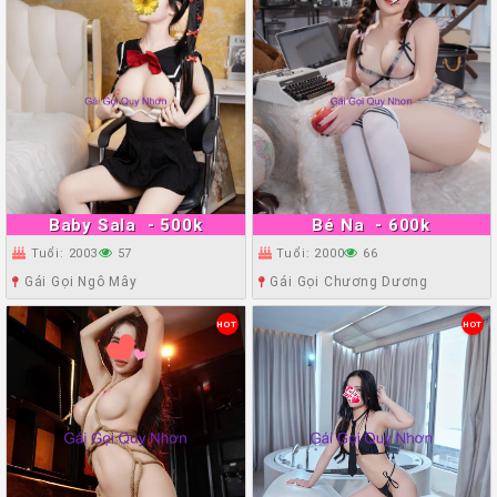
Baby Sala
- 500k
Bé Na
- 600k
Tuổi: 2003
57
Tuổi: 2000
66
Gái Gọi Ngô Mây
Gái Gọi Chương Dương
HOT
HOT