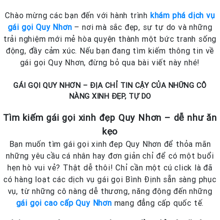
Chào mừng các bạn đến với hành trình
khám phá dịch vụ
gái gọi Quy Nhơn
– nơi mà sắc đẹp, sự tự do và những
trải nghiệm mới mẻ hòa quyện thành một bức tranh sống
động, đầy cảm xúc. Nếu bạn đang tìm kiếm thông tin về
gái gọi Quy Nhơn, đừng bỏ qua bài viết này nhé!
GÁI GỌI QUY NHƠN – ĐỊA CHỈ TIN CẬY CỦA NHỮNG CÔ
NÀNG XINH ĐẸP, TỰ DO
Tìm kiếm gái gọi xinh đẹp Quy Nhơn – dễ như ăn
kẹo
Bạn muốn tìm gái gọi xinh đẹp Quy Nhơn để thỏa mãn
những yêu cầu cá nhân hay đơn giản chỉ để có một buổi
hẹn hò vui vẻ? Thật dễ thôi! Chỉ cần một cú click là đã
có hàng loạt các dịch vụ gái gọi Bình Định sẵn sàng phục
vụ, từ những cô nàng dễ thương, năng động đến những
gái gọi cao cấp Quy Nhơn
mang đẳng cấp quốc tế.