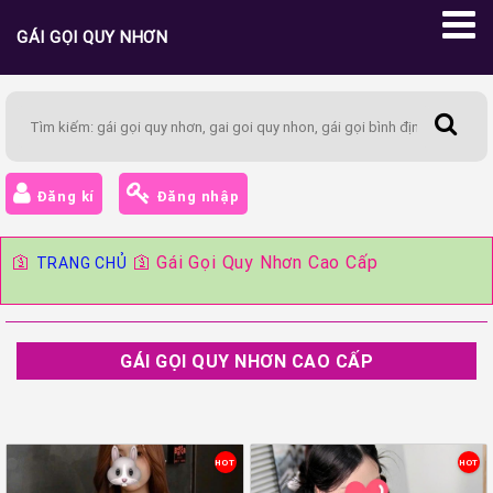
GÁI GỌI QUY NHƠN
Đăng kí
Đăng nhập
🛐
🛐
Gái Gọi Quy Nhơn Cao Cấp
TRANG CHỦ
GÁI GỌI QUY NHƠN CAO CẤP
HOT
HOT