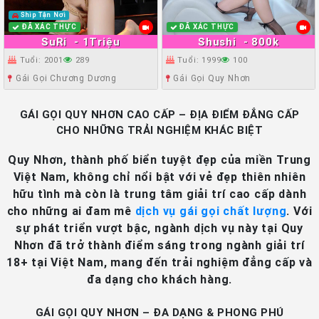
Ship Tận Nơi
ĐÃ XÁC THỰC
ĐÃ XÁC THỰC
SuRi
- 1Triệu
Shushi
- 800k
Tuổi: 2001
289
Tuổi: 1999
100
Gái Gọi Chương Dương
Gái Gọi Quy Nhơn
GÁI GỌI QUY NHƠN CAO CẤP – ĐỊA ĐIỂM ĐẲNG CẤP
CHO NHỮNG TRẢI NGHIỆM KHÁC BIỆT
Quy Nhơn, thành phố biển tuyệt đẹp của miền Trung
Việt Nam, không chỉ nổi bật với vẻ đẹp thiên nhiên
hữu tình mà còn là trung tâm giải trí cao cấp dành
cho những ai đam mê
dịch vụ gái gọi chất lượng
. Với
sự phát triển vượt bậc, ngành dịch vụ này tại Quy
Nhơn đã trở thành điểm sáng trong ngành giải trí
18+ tại Việt Nam, mang đến trải nghiệm đẳng cấp và
đa dạng cho khách hàng.
GÁI GỌI QUY NHƠN – ĐA DẠNG & PHONG PHÚ