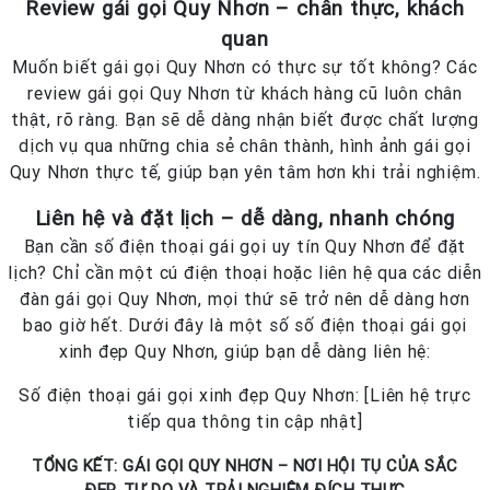
Review gái gọi Quy Nhơn – chân thực, khách
quan
Muốn biết gái gọi Quy Nhơn có thực sự tốt không? Các
review gái gọi Quy Nhơn từ khách hàng cũ luôn chân
thật, rõ ràng. Bạn sẽ dễ dàng nhận biết được chất lượng
dịch vụ qua những chia sẻ chân thành, hình ảnh gái gọi
Quy Nhơn thực tế, giúp bạn yên tâm hơn khi trải nghiệm.
Liên hệ và đặt lịch – dễ dàng, nhanh chóng
Bạn cần số điện thoại gái gọi uy tín Quy Nhơn để đặt
lịch? Chỉ cần một cú điện thoại hoặc liên hệ qua các diễn
đàn gái gọi Quy Nhơn, mọi thứ sẽ trở nên dễ dàng hơn
bao giờ hết. Dưới đây là một số số điện thoại gái gọi
xinh đẹp Quy Nhơn, giúp bạn dễ dàng liên hệ:
Số điện thoại gái gọi xinh đẹp Quy Nhơn: [Liên hệ trực
tiếp qua thông tin cập nhật]
TỔNG KẾT: GÁI GỌI QUY NHƠN – NƠI HỘI TỤ CỦA SẮC
ĐẸP, TỰ DO VÀ TRẢI NGHIỆM ĐÍCH THỰC