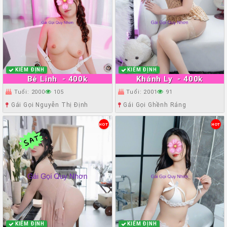
KIỂM ĐỊNH
KIỂM ĐỊNH
Bé Linh
- 400k
Khánh Ly
- 400k
Tuổi: 2000
105
Tuổi: 2001
91
Gái Gọi Nguyễn Thị Định
Gái Gọi Ghềnh Ráng
HOT
HOT
KIỂM ĐỊNH
KIỂM ĐỊNH