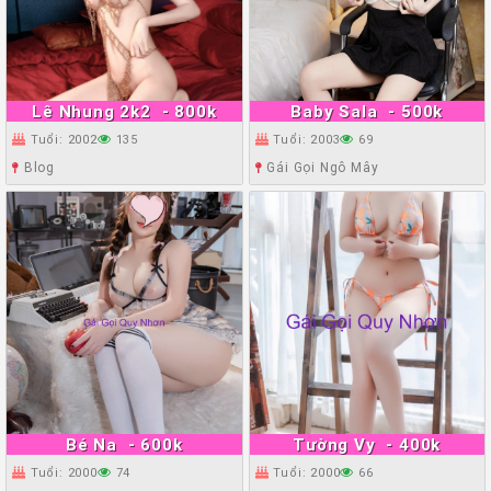
Lê Nhung 2k2
- 800k
Baby Sala
- 500k
Tuổi: 2002
135
Tuổi: 2003
69
Blog
Gái Gọi Ngô Mây
Bé Na
- 600k
Tường Vy
- 400k
Tuổi: 2000
74
Tuổi: 2000
66