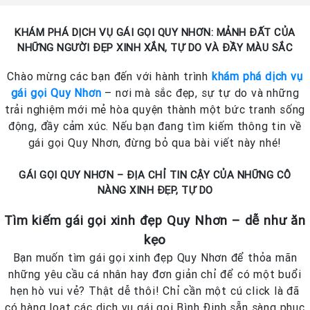
KHÁM PHÁ DỊCH VỤ GÁI GỌI QUY NHƠN: MẢNH ĐẤT CỦA
NHỮNG NGƯỜI ĐẸP XINH XẮN, TỰ DO VÀ ĐẦY MÀU SẮC
Chào mừng các bạn đến với hành trình
khám phá dịch vụ
gái gọi Quy Nhơn
– nơi mà sắc đẹp, sự tự do và những
trải nghiệm mới mẻ hòa quyện thành một bức tranh sống
động, đầy cảm xúc. Nếu bạn đang tìm kiếm thông tin về
gái gọi Quy Nhơn, đừng bỏ qua bài viết này nhé!
GÁI GỌI QUY NHƠN – ĐỊA CHỈ TIN CẬY CỦA NHỮNG CÔ
NÀNG XINH ĐẸP, TỰ DO
Tìm kiếm gái gọi xinh đẹp Quy Nhơn – dễ như ăn
kẹo
Bạn muốn tìm gái gọi xinh đẹp Quy Nhơn để thỏa mãn
những yêu cầu cá nhân hay đơn giản chỉ để có một buổi
hẹn hò vui vẻ? Thật dễ thôi! Chỉ cần một cú click là đã
có hàng loạt các dịch vụ gái gọi Bình Định sẵn sàng phục