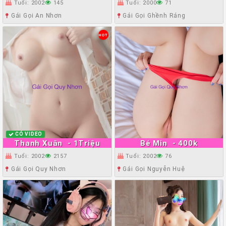
Tuổi: 2002
145
Tuổi: 2000
71
Gái Gọi An Nhơn
Gái Gọi Ghềnh Ráng
HOT
CÓ VIDEO
Thanh Xuân
- 1Triệu
Bé Min
- 400k
Tuổi: 2002
2157
Tuổi: 2002
76
Gái Gọi Quy Nhơn
Gái Gọi Nguyễn Huệ