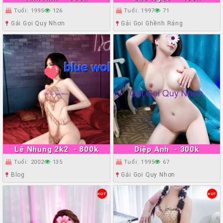
Tuổi: 1995
126
Tuổi: 1997
71
Gái Gọi Quy Nhơn
Gái Gọi Ghềnh Ráng
Lê Nhung 2k2
- 800k
Diệp Anh
- 300k
Tuổi: 2002
135
Tuổi: 1995
67
Blog
Gái Gọi Quy Nhơn
HOT
HOT