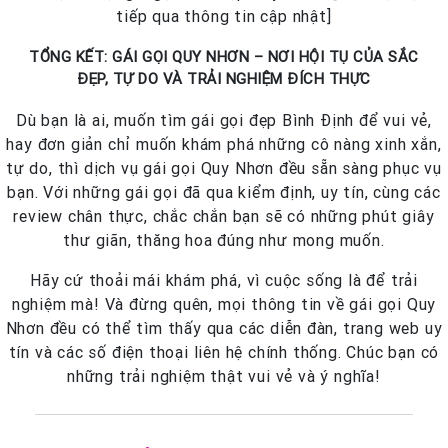
tiếp qua thông tin cập nhật]
TỔNG KẾT: GÁI GỌI QUY NHƠN – NƠI HỘI TỤ CỦA SẮC
ĐẸP, TỰ DO VÀ TRẢI NGHIỆM ĐÍCH THỰC
Dù bạn là ai, muốn tìm gái gọi đẹp Bình Định để vui vẻ,
hay đơn giản chỉ muốn khám phá những cô nàng xinh xắn,
tự do, thì dịch vụ gái gọi Quy Nhơn đều sẵn sàng phục vụ
bạn. Với những gái gọi đã qua kiểm định, uy tín, cùng các
review chân thực, chắc chắn bạn sẽ có những phút giây
thư giãn, thăng hoa đúng như mong muốn.
Hãy cứ thoải mái khám phá, vì cuộc sống là để trải
nghiệm mà! Và đừng quên, mọi thông tin về gái gọi Quy
Nhơn đều có thể tìm thấy qua các diễn đàn, trang web uy
tín và các số điện thoại liên hệ chính thống. Chúc bạn có
những trải nghiệm thật vui vẻ và ý nghĩa!