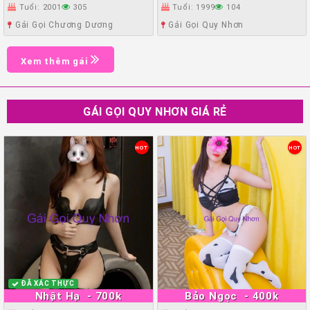
Tuổi: 2001
305
Tuổi: 1999
104
Gái Gọi Chương Dương
Gái Gọi Quy Nhơn
Xem thêm gái
GÁI GỌI QUY NHƠN GIÁ RẺ
HOT
HOT
ĐÃ XÁC THỰC
Nhật Hạ
- 700k
Bảo Ngọc
- 400k