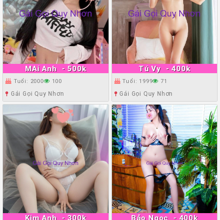
MAi Anh
- 500k
Tú Vy
- 400k
Tuổi: 2000
100
Tuổi: 1999
71
Gái Gọi Quy Nhơn
Gái Gọi Quy Nhơn
Kim Anh
- 300k
Bảo Ngọc
- 400k