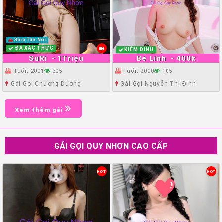
Ship Tận Nơi
ĐÃ XÁC THỰC
KIỂM ĐỊNH
SuRi
- 1Triệu
Bé Linh
- 400k
Tuổi: 2001
305
Tuổi: 2000
105
Gái Gọi Chương Dương
Gái Gọi Nguyễn Thị Định
Xem thêm gái
GÁI GỌI QUY NHƠN CAO CẤP
HOT
HOT