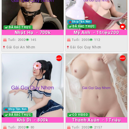
Ship Tận Nơi
ĐÃ XÁC THỰC
ĐÃ XÁC THỰC
Nhật Hạ
- 700k
Mỹ Anh
- 1triệu200
Tuổi: 2002
145
Tuổi: 2005
112
Gái Gọi An Nhơn
Gái Gọi Quy Nhơn
HOT
HOT
Ship Tận Nơi
ĐÃ XÁC THỰC
CÓ VIDEO
Khả Di
- 800k
Thanh Xuân
- 1Triệu
Tuổi: 2002
80
Tuổi: 2002
2157