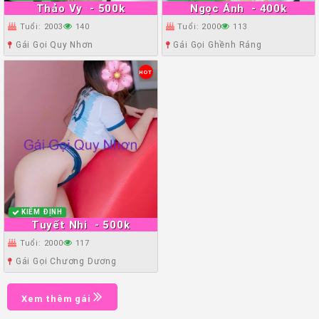
Thảo Vy
- 500k
Ngọc Ánh
- 400k
Tuổi: 2003
140
Tuổi: 2000
113
Gái Gọi Quy Nhơn
Gái Gọi Ghềnh Ráng
HOT
KIỂM ĐỊNH
Tuyết Nhi
- 500k
Tuổi: 2000
117
Gái Gọi Chương Dương
Xem thêm gái