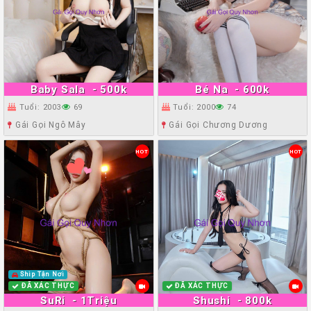
Baby Sala
- 500k
Bé Na
- 600k
Tuổi: 2003
69
Tuổi: 2000
74
Gái Gọi Ngô Mây
Gái Gọi Chương Dương
HOT
HOT
Ship Tận Nơi
ĐÃ XÁC THỰC
ĐÃ XÁC THỰC
SuRi
- 1Triệu
Shushi
- 800k