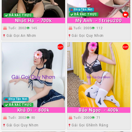
Ship Tận Nơi
ĐÃ XÁC THỰC
ĐÃ XÁC THỰC
Nhật Hạ
- 700k
Mỹ Anh
- 1triệu200
Tuổi: 2002
145
Tuổi: 2005
112
Gái Gọi An Nhơn
Gái Gọi Quy Nhơn
HOT
HOT
Ship Tận Nơi
ĐÃ XÁC THỰC
Khả Di
- 800k
Bảo Ngọc
- 400k
Tuổi: 2002
80
Tuổi: 2000
71
Gái Gọi Quy Nhơn
Gái Gọi Ghềnh Ráng