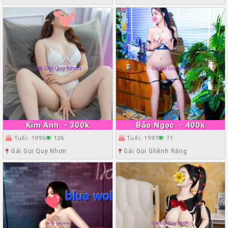
Kim Anh
- 300k
Bảo Ngọc
- 400k
Tuổi: 1995
126
Tuổi: 1997
71
Gái Gọi Quy Nhơn
Gái Gọi Ghềnh Ráng