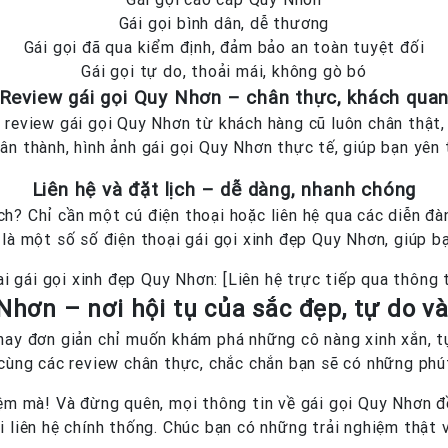
Gái gọi bình dân, dễ thương
Gái gọi đã qua kiểm định, đảm bảo an toàn tuyệt đối
Gái gọi tự do, thoải mái, không gò bó
Review gái gọi Quy Nhơn – chân thực, khách qua
review gái gọi Quy Nhơn từ khách hàng cũ luôn chân thật, 
ân thành, hình ảnh gái gọi Quy Nhơn thực tế, giúp bạn yên 
Liên hệ và đặt lịch – dễ dàng, nhanh chóng
ịch? Chỉ cần một cú điện thoại hoặc liên hệ qua các diễn đ
 là một số số điện thoại gái gọi xinh đẹp Quy Nhơn, giúp bạ
i gái gọi xinh đẹp Quy Nhơn: [Liên hệ trực tiếp qua thông 
Nhơn – nơi hội tụ của sắc đẹp, tự do v
, hay đơn giản chỉ muốn khám phá những cô nàng xinh xắn, t
n, cùng các review chân thực, chắc chắn bạn sẽ có những ph
iệm mà! Và đừng quên, mọi thông tin về gái gọi Quy Nhơn đề
i liên hệ chính thống. Chúc bạn có những trải nghiệm thật v