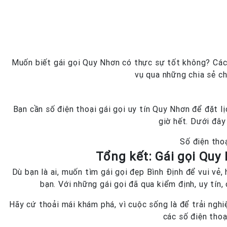
Muốn biết gái gọi Quy Nhơn có thực sự tốt không? Các 
vụ qua những chia sẻ ch
Bạn cần số điện thoại gái gọi uy tín Quy Nhơn để đặt l
giờ hết. Dưới đây
Số điện thoạ
Tổng kết: Gái gọi Quy 
Dù bạn là ai, muốn tìm gái gọi đẹp Bình Định để vui vẻ
bạn. Với những gái gọi đã qua kiểm định, uy tí
Hãy cứ thoải mái khám phá, vì cuộc sống là để trải ngh
các số điện thoạ