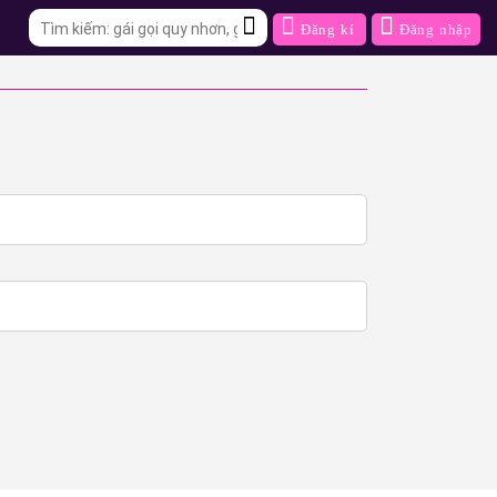
Đăng kí
Đăng nhập