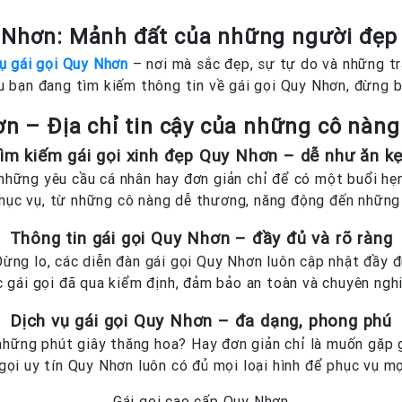
 Nhơn: Mảnh đất của những người đẹp x
ụ gái gọi Quy Nhơn
– nơi mà sắc đẹp, sự tự do và những t
 bạn đang tìm kiếm thông tin về gái gọi Quy Nhơn, đừng b
n – Địa chỉ tin cậy của những cô nàng
ìm kiếm gái gọi xinh đẹp Quy Nhơn – dễ như ăn k
ững yêu cầu cá nhân hay đơn giản chỉ để có một buổi hẹn 
 phục vụ, từ những cô nàng dễ thương, năng động đến nhữn
Thông tin gái gọi Quy Nhơn – đầy đủ và rõ ràng
ừng lo, các diễn đàn gái gọi Quy Nhơn luôn cập nhật đầy đ
c gái gọi đã qua kiểm định, đảm bảo an toàn và chuyên ngh
Dịch vụ gái gọi Quy Nhơn – đa dạng, phong phú
hững phút giây thăng hoa? Hay đơn giản chỉ là muốn gặp g
 gọi uy tín Quy Nhơn luôn có đủ mọi loại hình để phục vụ mọ
Gái gọi cao cấp Quy Nhơn